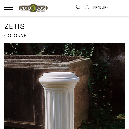
FR/EUR
Basculer
la
navigation
ZETIS
COLONNE