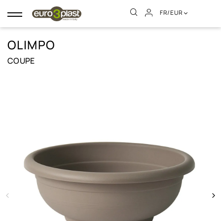
FR/EUR
Basculer
la
navigation
OLIMPO
COUPE