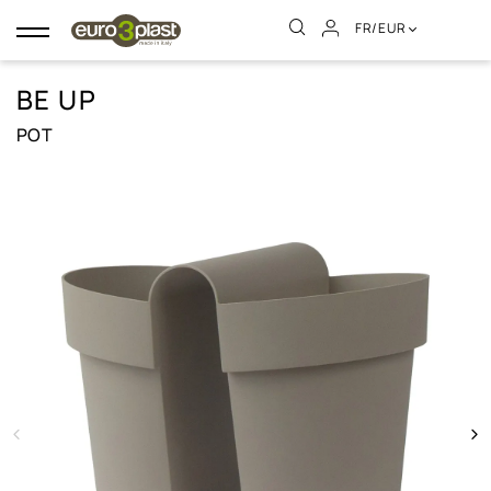
FR/EUR
Basculer
la
navigation
BE UP
POT