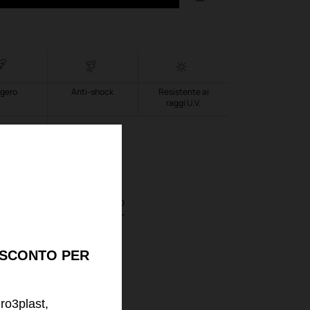
gero
Anti-shock
Resistente ai
raggi U.V.
DPE
informazioni sul prodotto
 SCONTO PER
uro3plast,