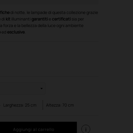
fiche
di notte, le lampade di questa collezione grazie
e di
kit
illuminanti
garantiti
e
certificati
sia per
a forza e la bellezza della luce ogni ambiente
e
ed
esclusive
.
Larghezza:
25
cm
Altezza:
70
cm
i
Aggiungi al carrello