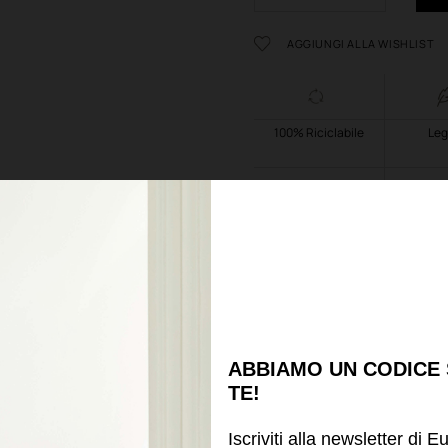
AGGIUNGI ALLA WISHLIST
100% Riciclabile
Leg
Resistente alle
LL
temperature
Scheda tecnica
ABBIAMO UN CODICE
TE!
Potrebbe piacerti anche
Iscriviti alla newsletter di E