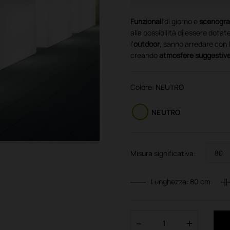
Funzionali
di giorno e
scenogra
alla possibilità di essere dotat
l’
outdoor
, sanno arredare con l
creando
atmosfere suggestiv
Colore:
NEUTRO
NEUTRO
Misura significativa:
Lunghezza:
80
cm