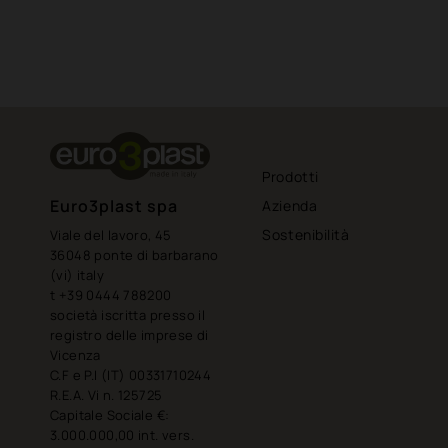
Prodotti
Euro3plast spa
Azienda
Sostenibilità
Viale del lavoro, 45
36048 ponte di barbarano
(vi) italy
t +39 0444 788200
società iscritta presso il
registro delle imprese di
Vicenza
C.F e P.I (IT) 00331710244
R.E.A. Vi n. 125725
Capitale Sociale €:
3.000.000,00 int. vers.