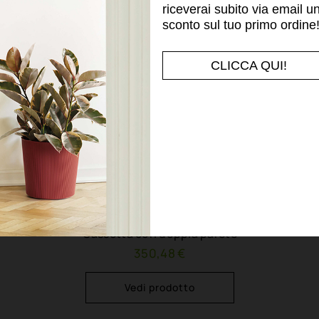
riceverai subito via email u
sconto sul tuo primo ordine
CLICCA QUI!
KUBE HIGH SLIM
Cassetta con doppia parete
350,48 €
Vedi prodotto