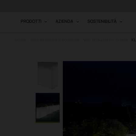
to · Bonifico
PRODOTTI
AZIENDA
SOSTENIBILITÀ
Home
Vasi, cassette e coprivasi
Vasi acquistabili online
KU