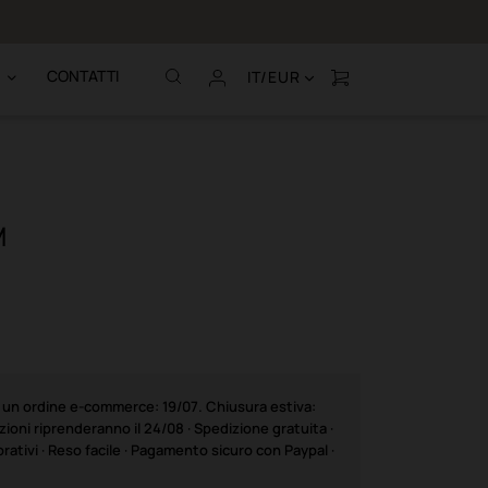
Chiamaci al (+39
CONTATTI
IT/EUR
M
e un ordine e-commerce: 19/07. Chiusura estiva:
ioni riprenderanno il 24/08 · Spedizione gratuita ·
rativi · Reso facile · Pagamento sicuro con Paypal ·