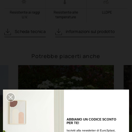
Resistente ai raggi
Resistente alle
LLDPE
U.V.
temperature
Scheda tecnica
informazioni sul prodotto
Potrebbe piacerti anche
ABBIAMO UN CODICE SCONTO
PER TE!
Iscriviti alla newsletter di Euro3plast,