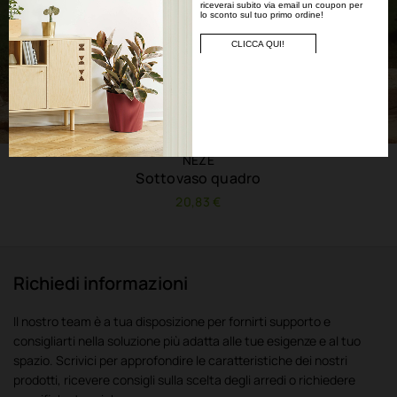
riceverai subito via email un coupon per
lo sconto sul tuo primo ordine!
CLICCA QUI!
NEZE
Sottovaso quadro
20,83 €
Richiedi informazioni
Il nostro team è a tua disposizione per fornirti supporto e
consigliarti nella soluzione più adatta alle tue esigenze e al tuo
spazio. Scrivici per approfondire le caratteristiche dei nostri
prodotti, ricevere consigli sulla scelta degli arredi o richiedere