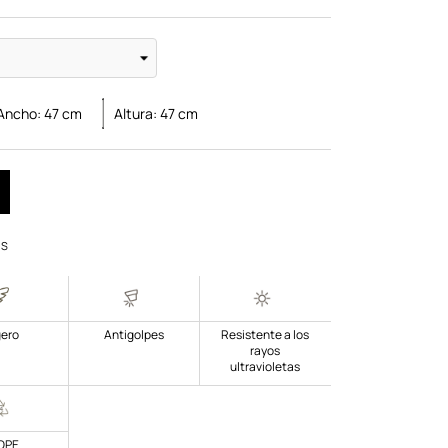
Ancho:
47
cm
Altura:
47
cm
OS
gero
Antigolpes
Resistente a los
rayos
ultravioletas
DPE