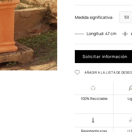
Medida significativa:
Longitud:
47
cm
Solicitar información
AÑADIR A LA LISTA DE DESE
100% Reciclable
Li
Resistente a las
LL