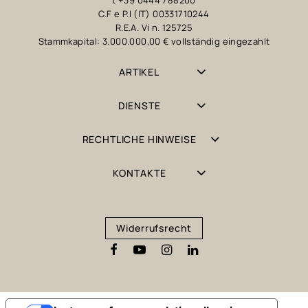
t +39 0444 788200
C.F e P.I (IT) 00331710244
R.E.A. Vi n. 125725
Stammkapital: 3.000.000,00 € vollständig eingezahlt
ARTIKEL
DIENSTE
RECHTLICHE HINWEISE
KONTAKTE
Widerrufsrecht