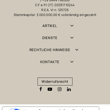
t +39 0444 788200
C.F e P.I (IT) 00331710244
R.E.A. Vi n. 125725
Stammkapital: 3.000.000,00 € vollständig eingezahlt
ARTIKEL
DIENSTE
RECHTLICHE HINWEISE
KONTAKTE
Widerrufsrecht