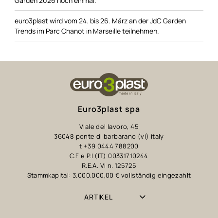
Garden 2026 noch einmal.
euro3plast wird vom 24. bis 26. März an der JdC Garden
Trends im Parc Chanot in Marseille teilnehmen.
Euro3plast spa
Viale del lavoro, 45
36048 ponte di barbarano (vi) italy
t +39 0444 788200
C.F e P.I (IT) 00331710244
R.E.A. Vi n. 125725
Stammkapital: 3.000.000,00 € vollständig eingezahlt
ARTIKEL