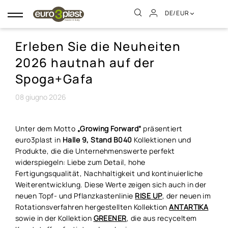
DE/EUR
Umschalten
der
Navigation
Erleben Sie die Neuheiten
2026 hautnah auf der
Spoga+Gafa
08
giugno
2026
Unter dem Motto
„Growing Forward“
präsentiert
euro3plast in
Halle 9, Stand B040
Kollektionen und
Produkte, die die Unternehmenswerte perfekt
widerspiegeln: Liebe zum Detail, hohe
Fertigungsqualität, Nachhaltigkeit und kontinuierliche
Weiterentwicklung. Diese Werte zeigen sich auch in der
neuen Topf- und Pflanzkastenlinie
RISE UP
, der neuen im
Rotationsverfahren hergestellten Kollektion
ANTARTIKA
sowie in der Kollektion
GREENER
, die aus recyceltem