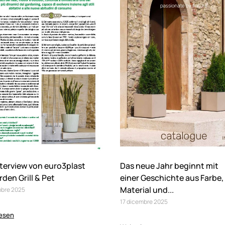
nterview von euro3plast
Das neue Jahr beginnt mit
rden Grill & Pet
einer Geschichte aus Farbe,
Material und...
mbre
2025
17
dicembre
2025
lesen