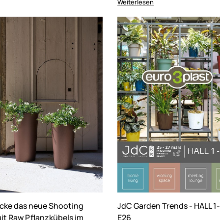
Weiterlesen
cke das neue Shooting
JdC Garden Trends - HALL 1-
uit Raw Pflanzkübels im
E26