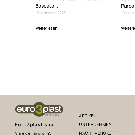
Boscato...
Parco 
10
settembre
2025
10
luglio
Weiterlesen
Weiter
ARTIKEL
Euro3plast spa
UNTERNEHMEN
NACHHALTIGKEIT
Viale del lavoro, 45