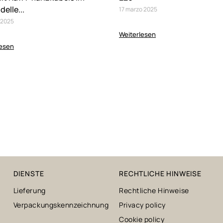
delle...
17
marzo
2025
2025
Weiterlesen
lesen
DIENSTE
RECHTLICHE HINWEISE
Lieferung
Rechtliche Hinweise
Verpackungskennzeichnung
Privacy policy
Cookie policy