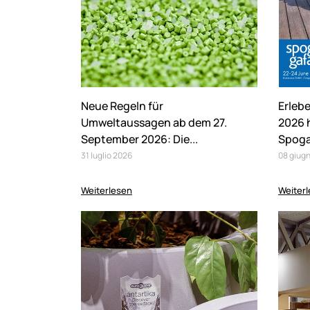
Neue Regeln für
Erlebe
Umweltaussagen ab dem 27.
2026 
September 2026: Die...
Spog
31
luglio
2026
08
giug
Weiterlesen
Weiter