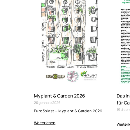
Myplant & Garden 2026
Das I
für Ga
20
gennaio
2026
19
dice
Euro3plast – Myplant & Garden 2026
Weiterlesen
Weiter