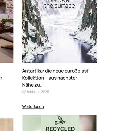
Antartika: die neue euro3plast
er
Kollektion – aus nächster
Nähe zu...
05
febbraio
2026
Weiterlesen