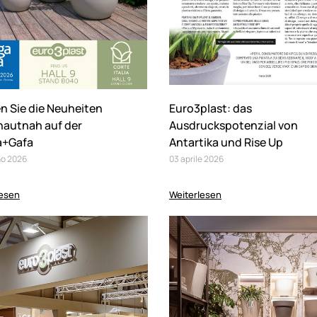
n Sie die Neuheiten
Euro3plast: das
hautnah auf der
Ausdruckspotenzial von
a+Gafa
Antartika und Rise Up
no
2026
03
aprile
2026
lesen
Weiterlesen