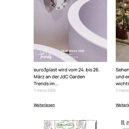
euro3plast wird vom 24. bis 26.
Sehen 
März an der JdC Garden
und er
Trends im...
wicht
11
marzo
2026
11
marzo
Weiterlesen
Weiter