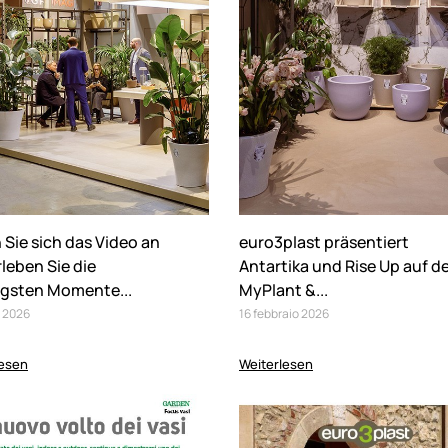
Sie sich das Video an
euro3plast präsentiert
leben Sie die
Antartika und Rise Up auf d
igsten Momente...
MyPlant &...
2026
16
febbraio
2026
lesen
Weiterlesen