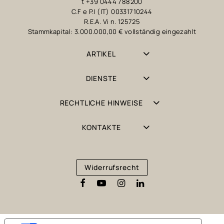
t +39 0444 788200
C.F e P.I (IT) 00331710244
R.E.A. Vi n. 125725
Stammkapital: 3.000.000,00 € vollständig eingezahlt
ARTIKEL
DIENSTE
RECHTLICHE HINWEISE
KONTAKTE
Widerrufsrecht