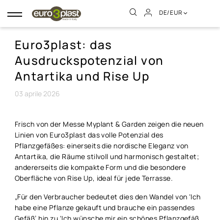
DE/EUR
Umschalten
der
Navigation
Euro3plast: das
Ausdruckspotenzial von
Antartika und Rise Up
03
aprile
2026
Frisch von der Messe Myplant & Garden zeigen die neuen
Linien von Euro3plast das volle Potenzial des
Pflanzgefäßes: einerseits die nordische Eleganz von
Antartika, die Räume stilvoll und harmonisch gestaltet;
andererseits die kompakte Form und die besondere
Oberfläche von Rise Up, ideal für jede Terrasse.
„Für den Verbraucher bedeutet dies den Wandel von ‘Ich
habe eine Pflanze gekauft und brauche ein passendes
Gefäß’ hin zu ‘Ich wünsche mir ein schönes Pflanzgefäß,