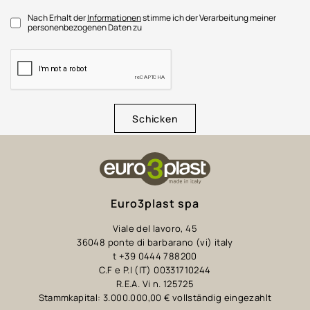
Nach Erhalt der
Informationen
stimme ich der Verarbeitung meiner
personenbezogenen Daten zu
Schicken
Euro3plast spa
Viale del lavoro, 45
36048 ponte di barbarano (vi) italy
t +39 0444 788200
C.F e P.I (IT) 00331710244
R.E.A. Vi n. 125725
Stammkapital: 3.000.000,00 € vollständig eingezahlt