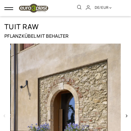
DE/EUR
Umschalten
der
Navigation
TUIT RAW
PFLANZKÜBEL MIT BEHALTER