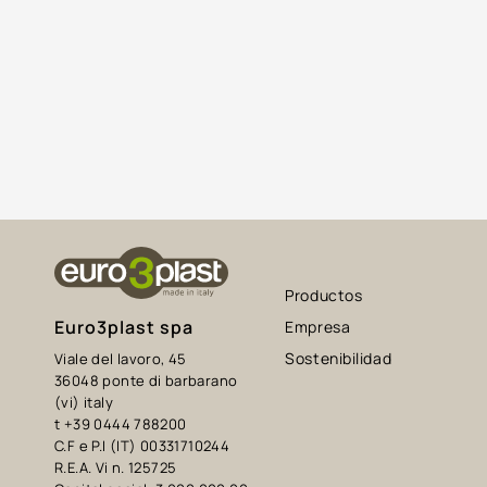
Productos
Euro3plast spa
Empresa
Sostenibilidad
Viale del lavoro, 45
36048 ponte di barbarano
(vi) italy
t +39 0444 788200
C.F e P.I (IT) 00331710244
R.E.A. Vi n. 125725