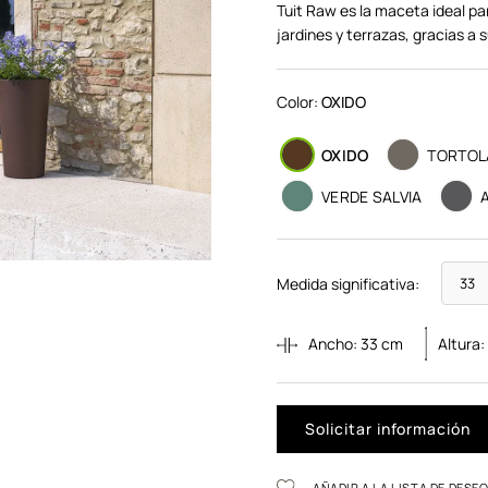
Tuit Raw es la maceta ideal pa
jardines y terrazas, gracias a s
Color:
OXIDO
OXIDO
TORTOL
VERDE SALVIA
Medida significativa:
Ancho:
33
cm
Altura
Solicitar información
AÑADIR A LA LISTA DE DESE