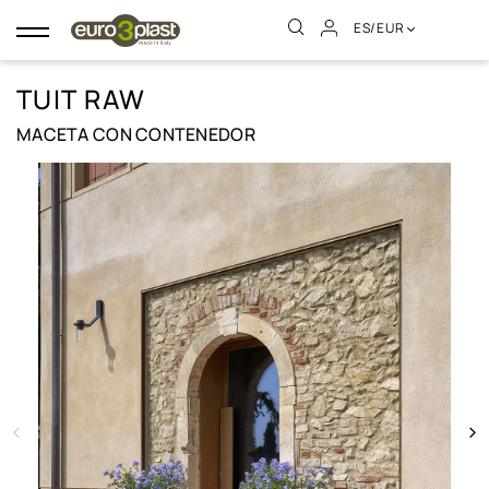
ES/EUR
Navegación
de
palanca
TUIT RAW
MACETA CON CONTENEDOR