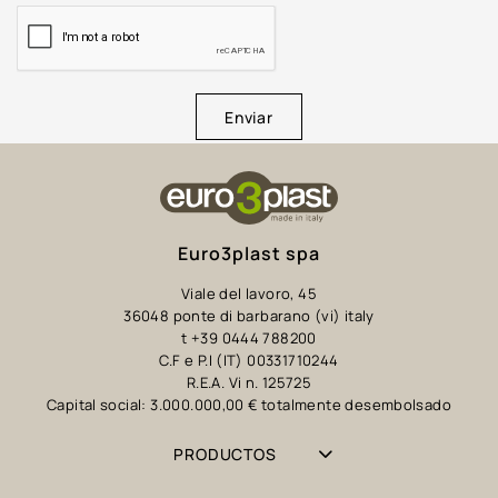
Enviar
Euro3plast spa
Viale del lavoro, 45
36048 ponte di barbarano (vi) italy
t +39 0444 788200
C.F e P.I (IT) 00331710244
R.E.A. Vi n. 125725
Capital social: 3.000.000,00 € totalmente desembolsado
PRODUCTOS