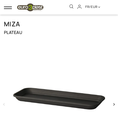
FR/EUR
Basculer
la
navigation
MIZA
PLATEAU